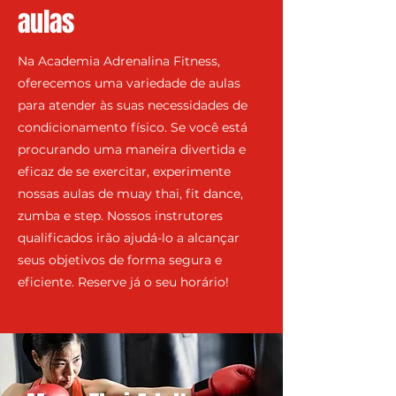
aulas
Na Academia Adrenalina Fitness,
oferecemos uma variedade de aulas
para atender às suas necessidades de
condicionamento físico. Se você está
procurando uma maneira divertida e
eficaz de se exercitar, experimente
nossas aulas de muay thai, fit dance,
zumba e step. Nossos instrutores
qualificados irão ajudá-lo a alcançar
seus objetivos de forma segura e
eficiente. Reserve já o seu horário!